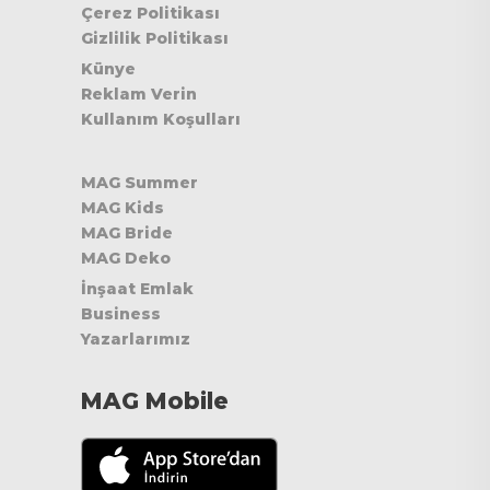
Çerez Politikası
Gizlilik Politikası
Künye
Reklam Verin
Kullanım Koşulları
MAG Summer
MAG Kids
MAG Bride
MAG Deko
İnşaat Emlak
Business
Yazarlarımız
MAG Mobile