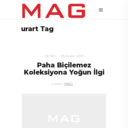
urart Tag
GENEL
25 Aralık 2012
Paha Biçilemez
Koleksiyona Yoğun İlgi
yazan:
MAG