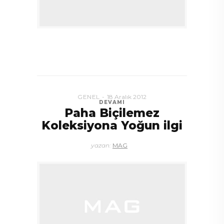
GENEL
18 Aralık 2012
DEVAMI
Paha Biçilemez
Koleksiyona Yoğun ilgi
yazan:
MAG