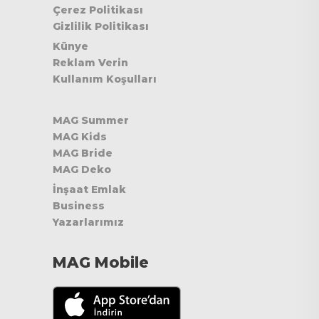
Çerez Politikası
Gizlilik Politikası
Künye
Reklam Verin
Kullanım Koşulları
MAG Summer
MAG Kids
MAG Bride
MAG Deko
İnşaat Emlak
Business
Yazarlarımız
MAG Mobile