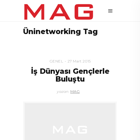
Üninetworking Tag
GENEL
27 Mart 2015
İş Dünyası Gençlerle
Buluştu
yazan:
MAG