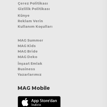
Çerez Politikası
Gizlilik Politikası
Künye
Reklam Verin
Kullanım Koşulları
MAG Summer
MAG Kids
MAG Bride
MAG Deko
İnşaat Emlak
Business
Yazarlarımız
MAG Mobile