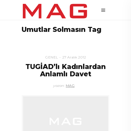
Umutlar Solmasın Tag
GENEL
27 Aralık 2012
TUGİAD’lı Kadınlardan
Anlamlı Davet
yazan:
MAG