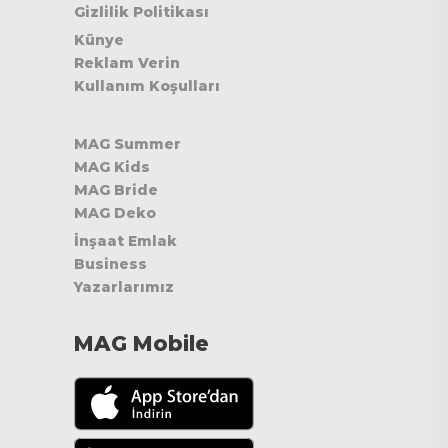
Gizlilik Politikası
Künye
Reklam Verin
Kullanım Koşulları
MAG Summer
MAG Kids
MAG Bride
MAG Deko
İnşaat Emlak
Business
Yazarlarımız
MAG Mobile