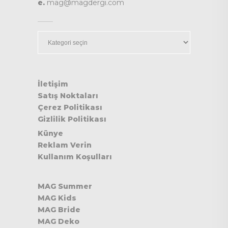
e.
mag@magdergi.com
Kategoriler
İletişim
Satış Noktaları
Çerez Politikası
Gizlilik Politikası
Künye
Reklam Verin
Kullanım Koşulları
MAG Summer
MAG Kids
MAG Bride
MAG Deko