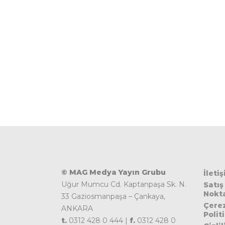
© MAG Medya Yayın Grubu
İleti
Uğur Mumcu Cd. Kaptanpaşa Sk. N.
Satış
Nokta
33 Gaziosmanpaşa – Çankaya,
Çere
ANKARA
Polit
t.
0312 428 0 444 |
f.
0312 428 0