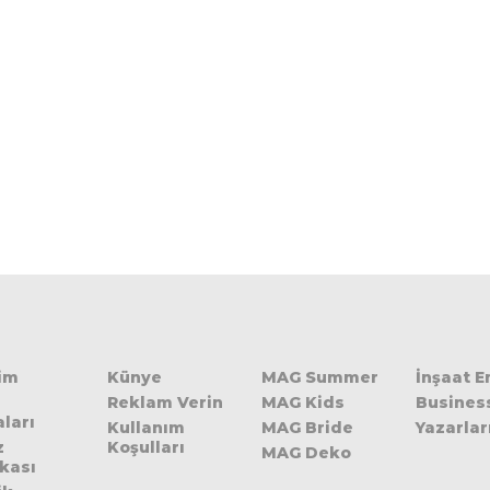
şim
Künye
MAG Summer
İnşaat 
Reklam Verin
MAG Kids
Busines
ları
Kullanım
MAG Bride
Yazarlar
z
Koşulları
MAG Deko
ikası