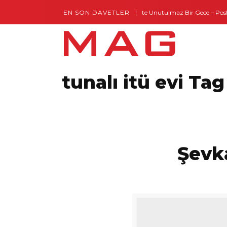
EN SON DAVETLER
Gaziantep’te Unutulmaz Bir Gece – Posh a
tunalı itü evi Tag
Şevka