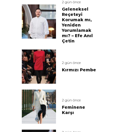
2 gün önce
Geleneksel
Reçeteyi
Korumak mı,
Yeniden
Yorumlamak
mı? – Efe Anıl
Çetin
2 gün önce
Kırmızı Pembe
2 gün önce
Feminene
Karşı