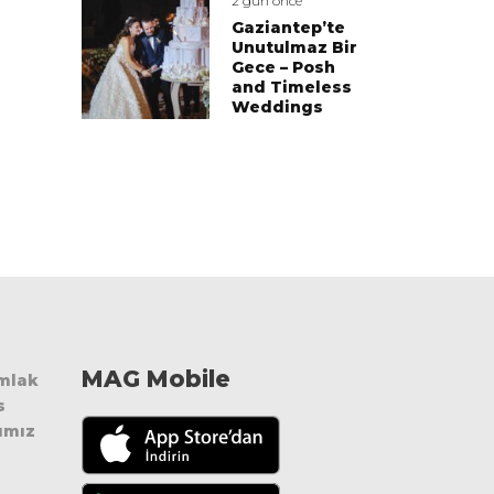
2 gün önce
Gaziantep’te
Unutulmaz Bir
Gece – Posh
and Timeless
Weddings
MAG Mobile
Emlak
s
ımız