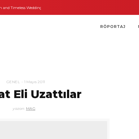
nd Timeless Weddings
Bodrum’dan İngiltere’ye Kısa Bir Yolculuk
Bodrum’
RÖPORTAJ
GENEL
1 Mayıs 2011
t Eli Uzattılar
yazan:
MAG