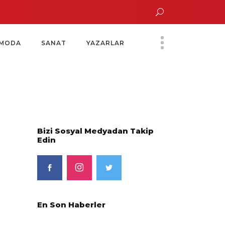
un Altın Saatinde Özel Davet
Yoko Ono Sergisi Özel Bir Davetle Açıldı
M
MODA
SANAT
YAZARLAR
Bizi Sosyal Medyadan Takip
Edin
En Son Haberler