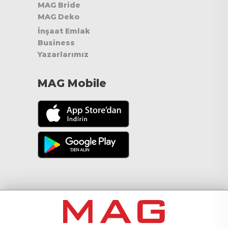
MAG Bride
MAG Deko
İnşaat Emlak
Business
Yazarlarımız
MAG Mobile