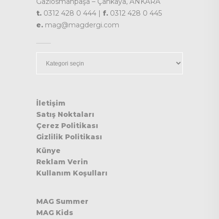
Gaziosmanpaşa – Çankaya, ANKARA
t.
0312 428 0 444 |
f.
0312 428 0 445
e.
mag@magdergi.com
Kategoriler
İletişim
Satış Noktaları
Çerez Politikası
Gizlilik Politikası
Künye
Reklam Verin
Kullanım Koşulları
MAG Summer
MAG Kids