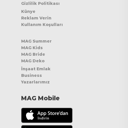
Gizlilik Politikası
Künye
Reklam Verin
Kullanım Koşulları
MAG Summer
MAG Kids
MAG Bride
MAG Deko
İnşaat Emlak
Business
Yazarlarımız
MAG Mobile