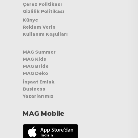
Çerez Politikası
Gizlilik Politikası
Künye
Reklam Verin
Kullanım Koşulları
MAG Summer
MAG Kids
MAG Bride
MAG Deko
İnşaat Emlak
Business
Yazarlarımız
MAG Mobile