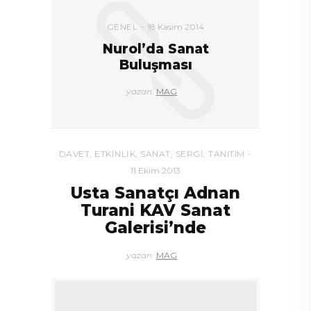
GENEL
18 Kasım 2014
Nurol’da Sanat
Buluşması
yazan:
MAG
DAVET
,
ETKINLIK
,
SANAT
,
SERGI
,
TANITIM
11 Ekim 2013
Usta Sanatçı Adnan
Turani KAV Sanat
Galerisi’nde
yazan:
MAG