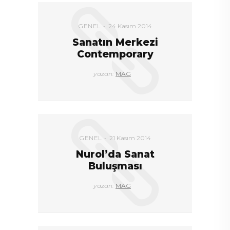
DEVAMI
GENEL
24 Kasım 2014
Sanatın Merkezi
Contemporary
yazan:
MAG
GENEL
21 Kasım 2014
Nurol’da Sanat
Buluşması
yazan:
MAG