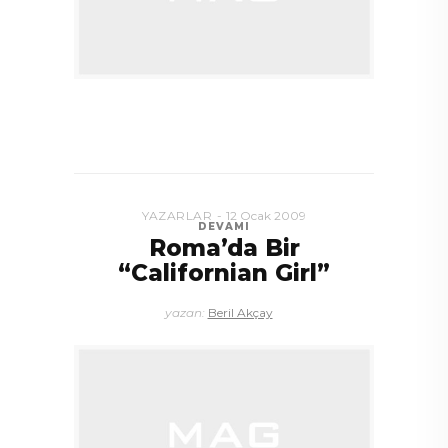
YAZARLAR
12 Ocak 2009
DEVAMI
Roma’da Bir
“Californian Girl”
yazan:
Beril Akçay