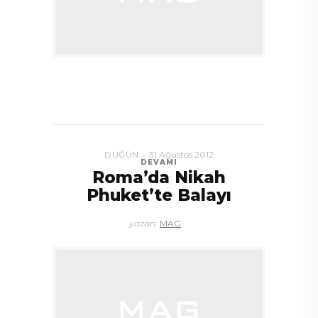
DÜĞÜN
31 Ağustos 2012
DEVAMI
Roma’da Nikah
Phuket’te Balayı
yazan:
MAG