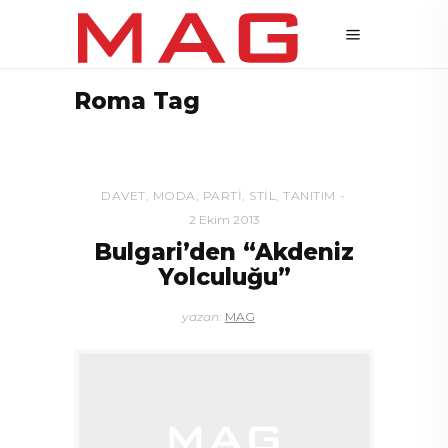
Roma Tag
DAVET
,
MODA
,
PARTI
,
STIL
,
TANITIM
2 Ekim 2013
Bulgari’den “Akdeniz
Yolculuğu”
yazan:
MAG