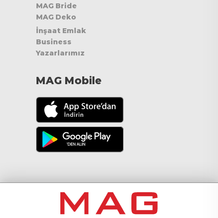
MAG Bride
MAG Deko
İnşaat Emlak
Business
Yazarlarımız
MAG Mobile