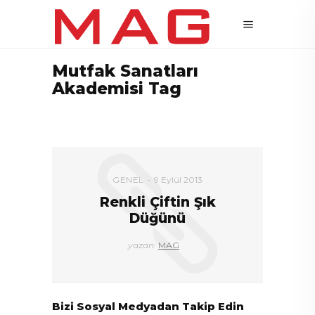
Mutfak Sanatları
Akademisi Tag
GENEL
9 Eylül 2013
Renkli Çiftin Şık
Düğünü
yazan:
MAG
Bizi Sosyal Medyadan Takip Edin