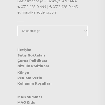
Gaziosmanpaşa – Çankaya, ANKARA
t.
0312 428 0 444 |
f.
0312 428 0 445
e.
mag@magdergi.com
Kategoriler
İletişim
Satış Noktaları
Çerez Politikası
Gizlilik Politikası
Künye
Reklam Verin
Kullanım Koşulları
MAG Summer
MAG Kids