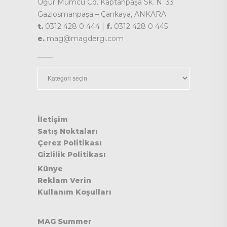
Uğur Mumcu Cd. Kaptanpaşa Sk. N. 33
Gaziosmanpaşa – Çankaya, ANKARA
t.
0312 428 0 444 |
f.
0312 428 0 445
e.
mag@magdergi.com
Kategoriler
İletişim
Satış Noktaları
Çerez Politikası
Gizlilik Politikası
Künye
Reklam Verin
Kullanım Koşulları
MAG Summer