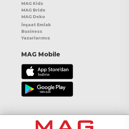
MAG Kids
MAG Bride
MAG Deko
İnşaat Emlak
Business
Yazarlarımız
MAG Mobile