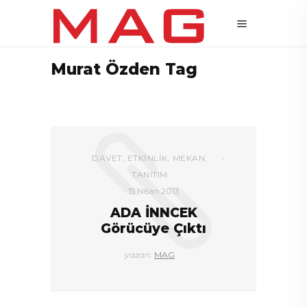
Murat Özden Tag
DAVET
,
ETKINLIK
,
MEKAN
,
TANITIM
15 Nisan 2013
ADA İNNCEK
Görücüye Çıktı
yazan:
MAG