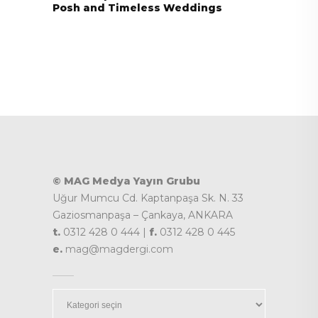
Posh and Timeless Weddings
© MAG Medya Yayın Grubu
Uğur Mumcu Cd. Kaptanpaşa Sk. N. 33
Gaziosmanpaşa – Çankaya, ANKARA
t.
0312 428 0 444 |
f.
0312 428 0 445
e.
mag@magdergi.com
Kategoriler