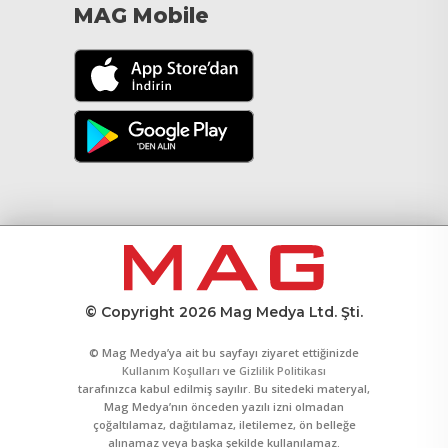
MAG Mobile
© Copyright 2026 Mag Medya Ltd. Şti.
© Mag Medya’ya ait bu sayfayı ziyaret ettiğinizde
Kullanım Koşulları
ve
Gizlilik Politikası
tarafınızca kabul edilmiş sayılır. Bu sitedeki materyal,
Mag Medya’nın önceden yazılı izni olmadan
çoğaltılamaz, dağıtılamaz, iletilemez, ön belleğe
alınamaz veya başka şekilde kullanılamaz.