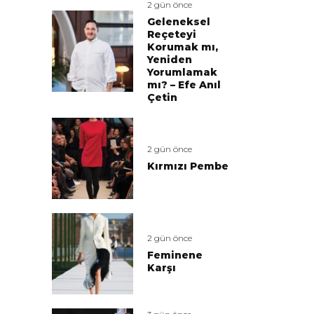
2 gün önce
Geleneksel
Reçeteyi
Korumak mı,
Yeniden
Yorumlamak
mı? – Efe Anıl
Çetin
2 gün önce
Kırmızı Pembe
2 gün önce
Feminene
Karşı