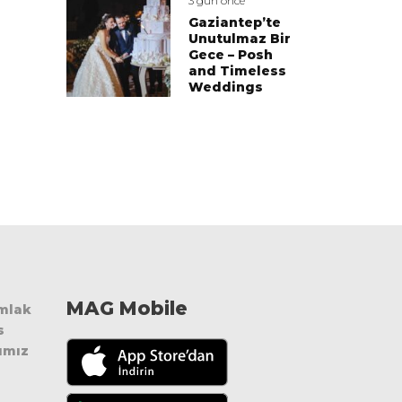
3 gün önce
Gaziantep’te
Unutulmaz Bir
Gece – Posh
and Timeless
Weddings
MAG Mobile
Emlak
s
ımız