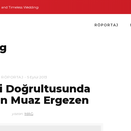
nd Timeless Weddings
Bodrum’dan İngiltere’ye Kısa Bir Yolculuk
Bodrum’u
RÖPORTAJ
ag
RÖPORTAJ
5 Eylül 2013
ri Doğrultusunda
yen Muaz Ergezen
yazan:
MAG