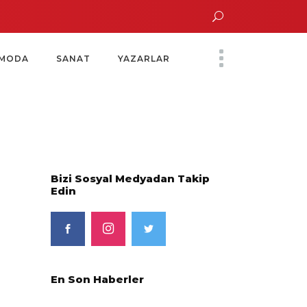
n Altın Saatinde Özel Davet
Yoko Ono Sergisi Özel Bir Davetle Açıldı
Mo
MODA
SANAT
YAZARLAR
Bizi Sosyal Medyadan Takip
Edin
En Son Haberler