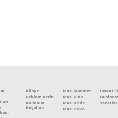
şim
Künye
MAG Summer
İnşaat 
Reklam Verin
MAG Kids
Busines
ları
Kullanım
MAG Bride
Yazarlar
z
Koşulları
MAG Deko
ikası