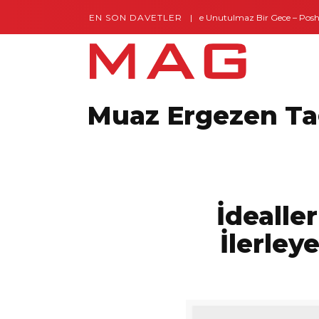
EN SON DAVETLER
Gaziantep’te Unutulmaz Bir Gece – Posh a
Muaz Ergezen T
İdealle
İlerle