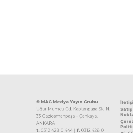
© MAG Medya Yayın Grubu
İleti
Uğur Mumcu Cd. Kaptanpaşa Sk. N.
Satış
Nokta
33 Gaziosmanpaşa – Çankaya,
Çere
ANKARA
Polit
t.
0312 428 0 444 |
f.
0312 428 0