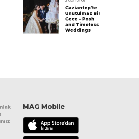
2 gün önce
Gaziantep’te
Unutulmaz Bir
Gece – Posh
and Timeless
Weddings
MAG Mobile
Emlak
s
ımız