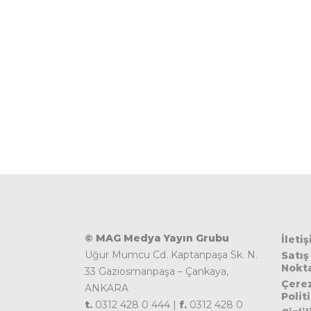
© MAG Medya Yayın Grubu
İleti
Uğur Mumcu Cd. Kaptanpaşa Sk. N.
Satış
Nokta
33 Gaziosmanpaşa – Çankaya,
Çere
ANKARA
Polit
t.
0312 428 0 444 |
f.
0312 428 0