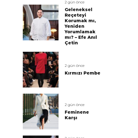
2 gün önce
Geleneksel
Reçeteyi
Korumak mı,
Yeniden
Yorumlamak
mı? – Efe Anıl
Çetin
2 gün önce
Kırmızı Pembe
2 gün önce
Feminene
Karşı