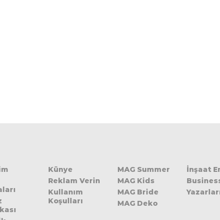
şim
Künye
MAG Summer
İnşaat 
Reklam Verin
MAG Kids
Busines
ları
Kullanım
MAG Bride
Yazarlar
z
Koşulları
MAG Deko
ikası