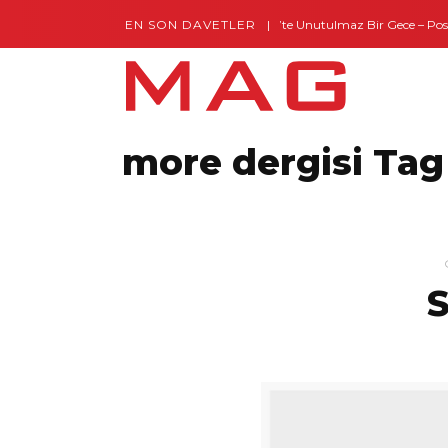
EN SON DAVETLER
Gaziantep’te Unutulmaz Bir Gece – Posh 
more dergisi Tag
S