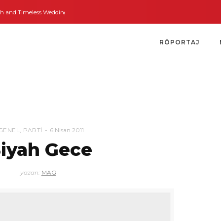
and Timeless Weddings
Bodrum’dan İngiltere’ye Kısa Bir Yolculuk
Bodrum’
RÖPORTAJ
GENEL
,
PARTI
6 Nisan 2011
iyah Gece
yazan:
MAG