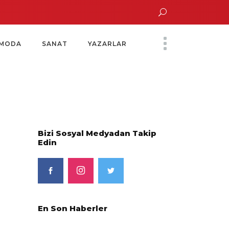
un Altın Saatinde Özel Davet
Yoko Ono Sergisi Özel Bir Davetle Açıldı
MODA
SANAT
YAZARLAR
Bizi Sosyal Medyadan Takip
Edin
En Son Haberler