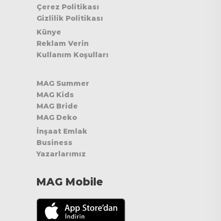
Çerez Politikası
Gizlilik Politikası
Künye
Reklam Verin
Kullanım Koşulları
MAG Summer
MAG Kids
MAG Bride
MAG Deko
İnşaat Emlak
Business
Yazarlarımız
MAG Mobile