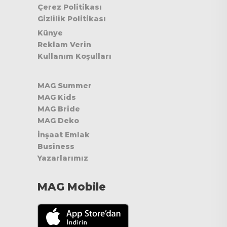
Çerez Politikası
Gizlilik Politikası
Künye
Reklam Verin
Kullanım Koşulları
MAG Summer
MAG Kids
MAG Bride
MAG Deko
İnşaat Emlak
Business
Yazarlarımız
MAG Mobile