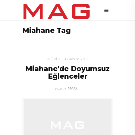
Miahane Tag
MÜZIK
18 Kasım 2011
Miahane’de Doyumsuz
Eğlenceler
yazan:
MAG