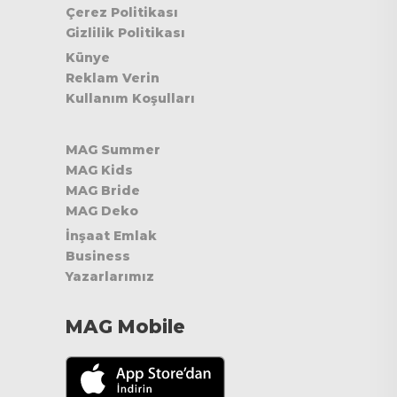
Çerez Politikası
Gizlilik Politikası
Künye
Reklam Verin
Kullanım Koşulları
MAG Summer
MAG Kids
MAG Bride
MAG Deko
İnşaat Emlak
Business
Yazarlarımız
MAG Mobile