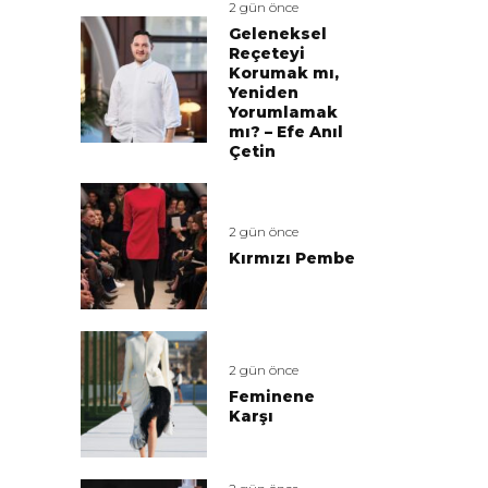
2 gün önce
Geleneksel
Reçeteyi
Korumak mı,
Yeniden
Yorumlamak
mı? – Efe Anıl
Çetin
2 gün önce
Kırmızı Pembe
2 gün önce
Feminene
Karşı