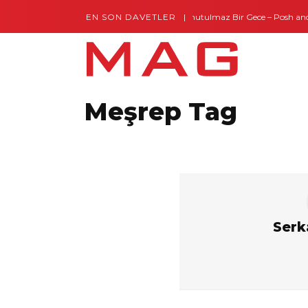
EN SON DAVETLER
Gaziantep’te Unutulmaz Bir Gece – Posh and T
Meşrep Tag
Serk