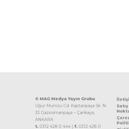
© MAG Medya Yayın Grubu
İleti
Uğur Mumcu Cd. Kaptanpaşa Sk. N.
Satış
Nokta
33 Gaziosmanpaşa – Çankaya,
Çere
ANKARA
Polit
t.
0312 428 0 444 |
f.
0312 428 0