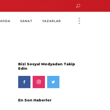
ltın Saatinde Özel Davet
Yoko Ono Sergisi Özel Bir Davetle Açıldı
Monte
MODA
SANAT
YAZARLAR
Bizi Sosyal Medyadan Takip
Edin
En Son Haberler