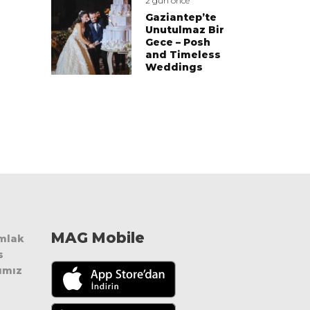
2 gün önce
Gaziantep’te
Unutulmaz Bir
Gece – Posh
and Timeless
Weddings
MAG Mobile
Emlak
s
ımız