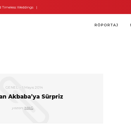
imeless Weddings
Bodrum’dan İngiltere’ye Kısa Bir Yolculuk
Bodrum’un A
RÖPORTAJ
GENEL
1 Mayıs 2014
an Akbaba’ya Sürpriz
yazan:
MAG