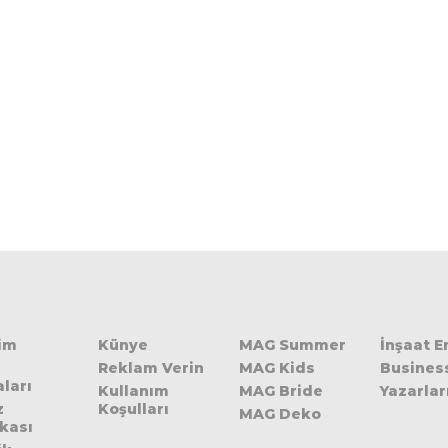
şim
Künye
MAG Summer
İnşaat 
Reklam Verin
MAG Kids
Busines
ları
Kullanım
MAG Bride
Yazarlar
z
Koşulları
MAG Deko
ikası