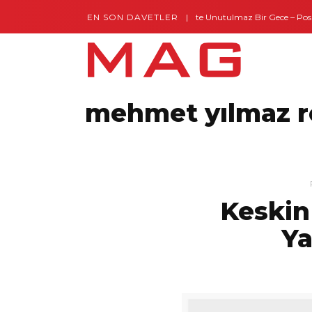
EN SON DAVETLER
Gaziantep’te Unutulmaz Bir Gece – Posh 
mehmet yılmaz r
Keski
Ya