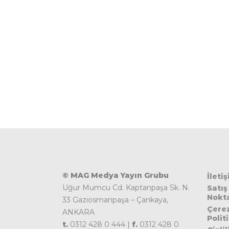
© MAG Medya Yayın Grubu
İleti
Uğur Mumcu Cd. Kaptanpaşa Sk. N.
Satış
Nokta
33 Gaziosmanpaşa – Çankaya,
Çere
ANKARA
Polit
t.
0312 428 0 444 |
f.
0312 428 0