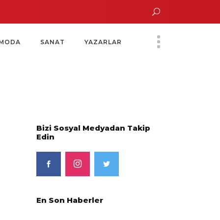
un Altın Saatinde Özel Davet
Yoko Ono Sergisi Özel Bir Davetle Açıldı
M
MODA
SANAT
YAZARLAR
Bizi Sosyal Medyadan Takip
Edin
En Son Haberler