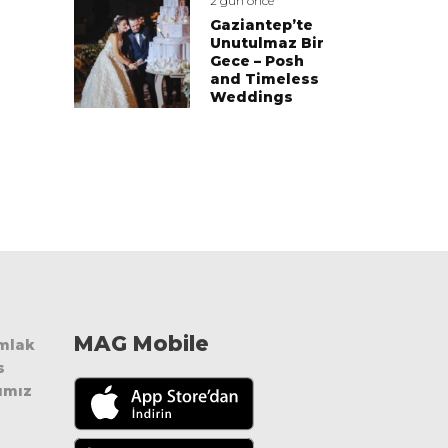
2 gün önce
Gaziantep’te
Unutulmaz Bir
Gece – Posh
and Timeless
Weddings
MAG Mobile
Emlak
s
ımız