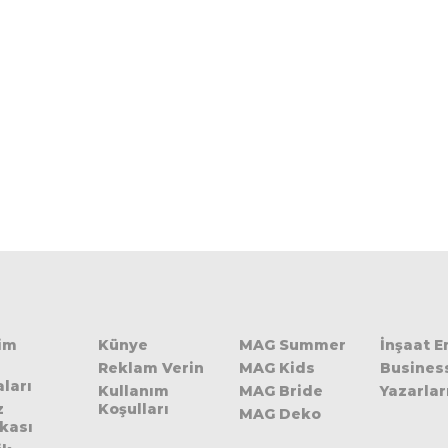
şim
Künye
MAG Summer
İnşaat 
Reklam Verin
MAG Kids
Busines
ları
Kullanım
MAG Bride
Yazarlar
z
Koşulları
MAG Deko
ikası