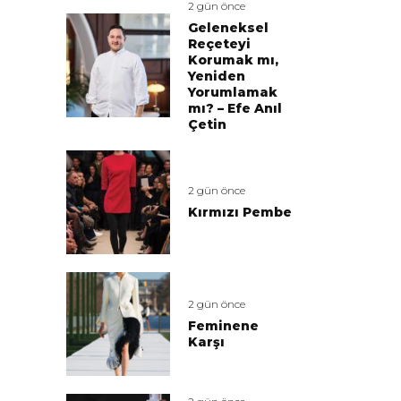
2 gün önce
Geleneksel
Reçeteyi
Korumak mı,
Yeniden
Yorumlamak
mı? – Efe Anıl
Çetin
2 gün önce
Kırmızı Pembe
2 gün önce
Feminene
Karşı