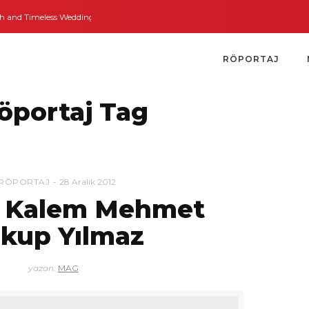
and Timeless Weddings
Bodrum’dan İngiltere’ye Kısa Bir Yolculuk
Bodrum’
RÖPORTAJ
öportaj Tag
RÖPORTAJ
28 Aralık 2012
n Kalem Mehmet
kup Yılmaz
yazan:
MAG