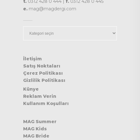
t.
0312 428 0 444 |
f.
0312 428 0 445
e.
mag@magdergi.com
Kategoriler
İletişim
Satış Noktaları
Çerez Politikası
Gizlilik Politikası
Künye
Reklam Verin
Kullanım Koşulları
MAG Summer
MAG Kids
MAG Bride