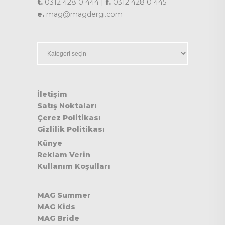
t.
0312 428 0 444 |
f.
0312 428 0 445
e.
mag@magdergi.com
Kategoriler
İletişim
Satış Noktaları
Çerez Politikası
Gizlilik Politikası
Künye
Reklam Verin
Kullanım Koşulları
MAG Summer
MAG Kids
MAG Bride