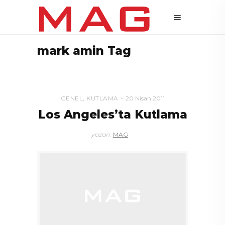
mark amin Tag
GENEL
,
KUTLAMA
20 Nisan 2011
Los Angeles’ta Kutlama
yazan:
MAG