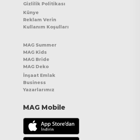
Gizlilik Politikası
Künye
Reklam Verin
Kullanım Koşulları
MAG Summer
MAG Kids
MAG Bride
MAG Deko
İnşaat Emlak
Business
Yazarlarımız
MAG Mobile