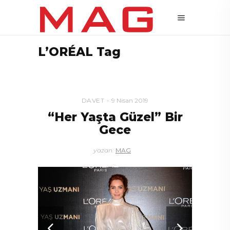
L’ORÉAL Tag
DAVET
9 Nisan 2019
“Her Yaşta Güzel” Bir
Gece
yazan:
MAG