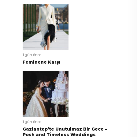
1 gün önce
Feminene Karşı
1 gün önce
Gaziantep’te Unutulmaz Bir Gece –
Posh and Timeless Weddings