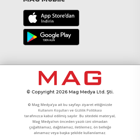
© Copyright 2026 Mag Medya Ltd. Şti.
© Mag Medya’ya ait bu sayfayı ziyaret ettiğinizde
Kullanım Koşulları
ve
Gizlilik Politikası
tarafınızca kabul edilmiş sayılır. Bu sitedeki materyal,
Mag Medya’nın önceden yazılı izni olmadan
çoğaltılamaz, dağıtılamaz, iletilemez, ön belleğe
alınamaz veya başka şekilde kullanılamaz.