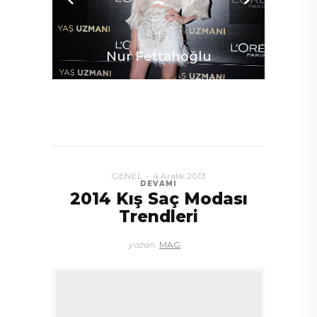
Nur Fettahoğlu
GENEL
4 Aralık 2013
DEVAMI
Af
2014 Kış Saç Modası
Trendleri
yazan:
MAG