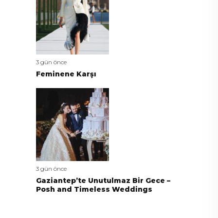
3 gün önce
Feminene Karşı
3 gün önce
Gaziantep’te Unutulmaz Bir Gece –
Posh and Timeless Weddings