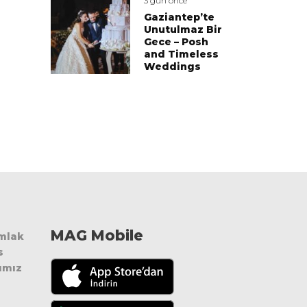
3 gün önce
Gaziantep’te
Unutulmaz Bir
Gece – Posh
and Timeless
Weddings
MAG Mobile
Emlak
s
ımız