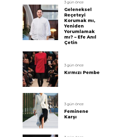
3 gün önce
Geleneksel
Reçeteyi
Korumak mı,
Yeniden
Yorumlamak
mı? – Efe Anıl
Çetin
3 gün önce
Kırmızı Pembe
3 gün önce
Feminene
Karşı