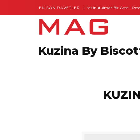
EN SON DAVETLER
Gaziantep’te Unutulmaz Bir Gece – Posh a
Montes by Missoni Kapılarını Açtı
Kuzina By Biscot
KUZIN