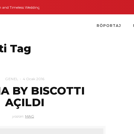
nd Timeless Weddings
Bodrum’dan İngiltere’ye Kısa Bir Yolculuk
Bodrum’
RÖPORTAJ
ti Tag
GENEL
4 Ocak 2016
A BY BISCOTTI
AÇILDI
yazan:
MAG