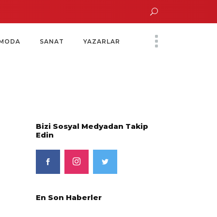
un Altın Saatinde Özel Davet
Yoko Ono Sergisi Özel Bir Davetle Açıldı
MODA
SANAT
YAZARLAR
Bizi Sosyal Medyadan Takip
Edin
En Son Haberler