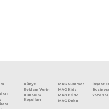
şim
Künye
MAG Summer
İnşaat 
Reklam Verin
MAG Kids
Busines
ları
Kullanım
MAG Bride
Yazarlar
z
Koşulları
MAG Deko
ikası