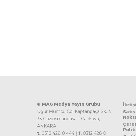
© MAG Medya Yayın Grubu
İleti
Uğur Mumcu Cd. Kaptanpaşa Sk. N.
Satış
Nokta
33 Gaziosmanpaşa – Çankaya,
Çere
ANKARA
Polit
t.
0312 428 0 444 |
f.
0312 428 0