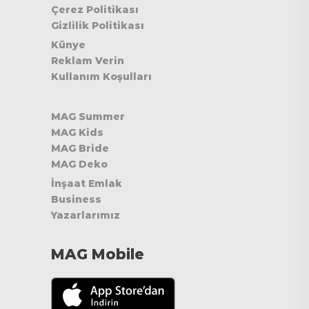
Çerez Politikası
Gizlilik Politikası
Künye
Reklam Verin
Kullanım Koşulları
MAG Summer
MAG Kids
MAG Bride
MAG Deko
İnşaat Emlak
Business
Yazarlarımız
MAG Mobile