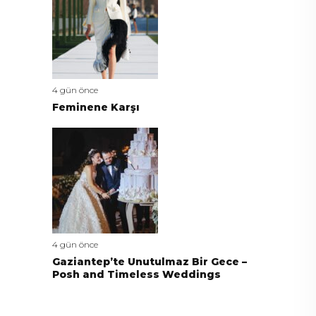
4 gün önce
Feminene Karşı
4 gün önce
Gaziantep’te Unutulmaz Bir Gece –
Posh and Timeless Weddings