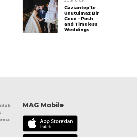
3 gün önce
Gaziantep’te
Unutulmaz Bir
Gece – Posh
and Timeless
Weddings
MAG Mobile
Emlak
s
ımız