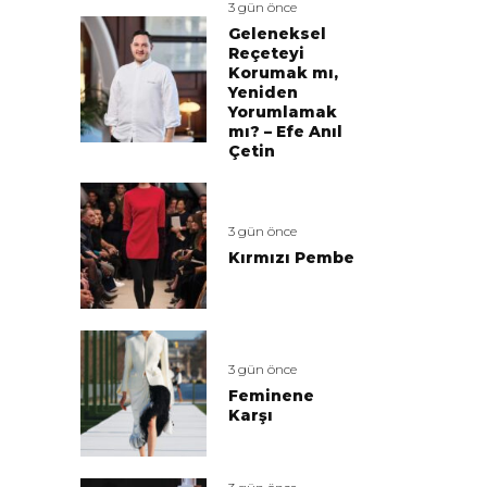
3 gün önce
Geleneksel
Reçeteyi
Korumak mı,
Yeniden
Yorumlamak
mı? – Efe Anıl
Çetin
3 gün önce
Kırmızı Pembe
3 gün önce
Feminene
Karşı