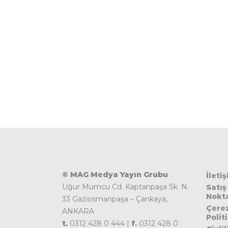
© MAG Medya Yayın Grubu
İleti
Uğur Mumcu Cd. Kaptanpaşa Sk. N.
Satış
Nokta
33 Gaziosmanpaşa – Çankaya,
Çere
ANKARA
Polit
t.
0312 428 0 444 |
f.
0312 428 0