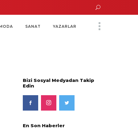
n Altın Saatinde Özel Davet
Yoko Ono Sergisi Özel Bir Davetle Açıldı
Mo
MODA
SANAT
YAZARLAR
Bizi Sosyal Medyadan Takip
Edin
En Son Haberler