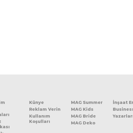
şim
Künye
MAG Summer
İnşaat 
Reklam Verin
MAG Kids
Busines
ları
Kullanım
MAG Bride
Yazarlar
z
Koşulları
MAG Deko
ikası