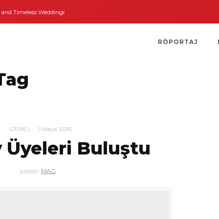
nd Timeless Weddings
Bodrum’dan İngiltere’ye Kısa Bir Yolculuk
Bodrum’u
RÖPORTAJ
Tag
GENEL
1 Mayıs 2015
 Üyeleri Buluştu
yazan:
MAG