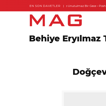
EN SON DAVETLER
Gaziantep’te Unutulmaz Bir Gece – Posh a
Behiye Eryılmaz 
Doğçev