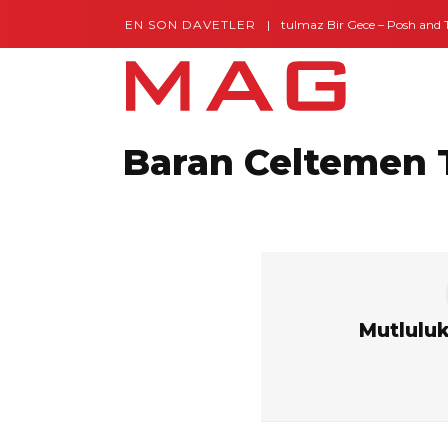
EN SON DAVETLER
Gaziantep’te Unutulmaz Bir Gece – Posh and Tim
Baran Celtemen 
Mutluluk