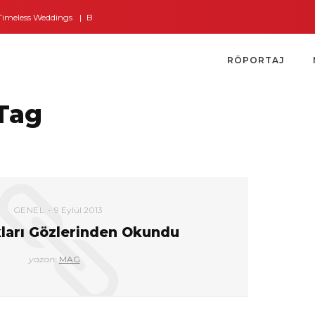
eless Weddings
Bodrum’dan İngiltere’ye Kısa Bir Yolculuk
Bodrum’un Alt
RÖPORTAJ
Tag
GENEL
9 Eylül 2013
ları Gözlerinden Okundu
yazan:
MAG