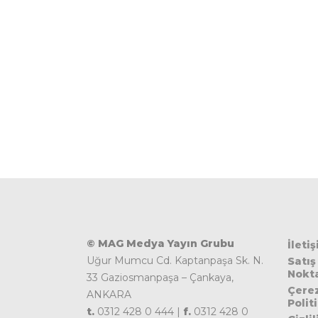
© MAG Medya Yayın Grubu
İleti
Uğur Mumcu Cd. Kaptanpaşa Sk. N.
Satış
Nokta
33 Gaziosmanpaşa – Çankaya,
Çere
ANKARA
Polit
t.
0312 428 0 444 |
f.
0312 428 0