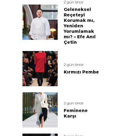
2 gün önce
Geleneksel
Reçeteyi
Korumak mı,
Yeniden
Yorumlamak
mı? – Efe Anıl
Çetin
2 gün önce
Kırmızı Pembe
2 gün önce
Feminene
Karşı