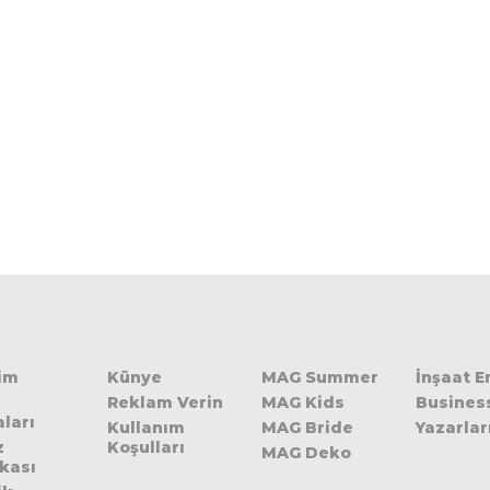
şim
Künye
MAG Summer
İnşaat 
Reklam Verin
MAG Kids
Busines
ları
Kullanım
MAG Bride
Yazarlar
z
Koşulları
MAG Deko
ikası