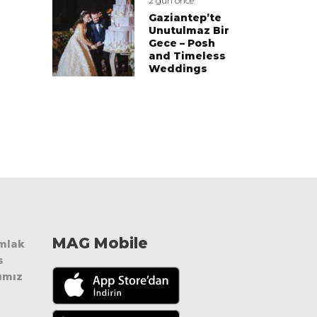
2 gün önce
Gaziantep’te
Unutulmaz Bir
Gece – Posh
and Timeless
Weddings
MAG Mobile
Emlak
s
ımız