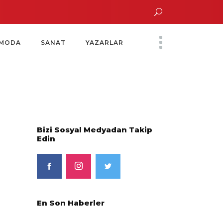
ın Saatinde Özel Davet
Yoko Ono Sergisi Özel Bir Davetle Açıldı
Montes b
MODA
SANAT
YAZARLAR
Bizi Sosyal Medyadan Takip
Edin
En Son Haberler