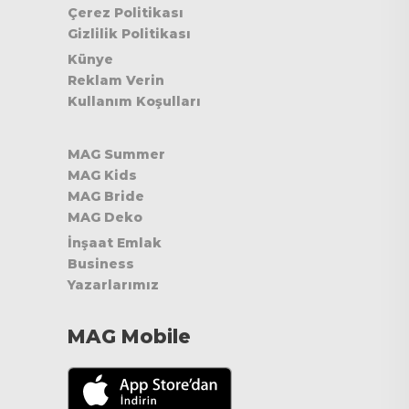
Çerez Politikası
Gizlilik Politikası
Künye
Reklam Verin
Kullanım Koşulları
MAG Summer
MAG Kids
MAG Bride
MAG Deko
İnşaat Emlak
Business
Yazarlarımız
MAG Mobile