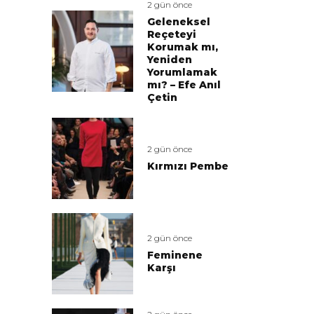
2 gün önce
Geleneksel
Reçeteyi
Korumak mı,
Yeniden
Yorumlamak
mı? – Efe Anıl
Çetin
2 gün önce
Kırmızı Pembe
2 gün önce
Feminene
Karşı