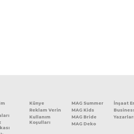
şim
Künye
MAG Summer
İnşaat 
Reklam Verin
MAG Kids
Busines
ları
Kullanım
MAG Bride
Yazarlar
z
Koşulları
MAG Deko
ikası