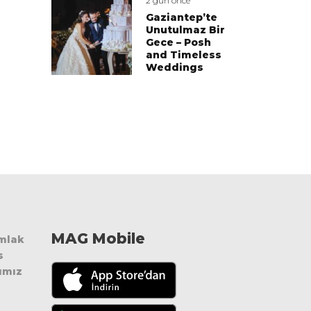
2 gün önce
Gaziantep’te
Unutulmaz Bir
Gece – Posh
and Timeless
Weddings
MAG Mobile
Emlak
s
ımız