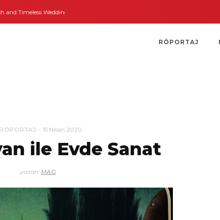
and Timeless Weddings
Bodrum’dan İngiltere’ye Kısa Bir Yolculuk
Bodrum’
RÖPORTAJ
RÖPORTAJ
15 Nisan 2020
an ile Evde Sanat
yazan:
MAG