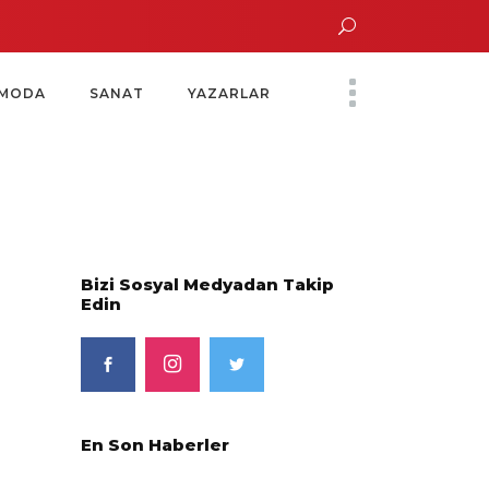
un Altın Saatinde Özel Davet
Yoko Ono Sergisi Özel Bir Davetle Açıldı
MODA
SANAT
YAZARLAR
Bizi Sosyal Medyadan Takip
Edin
En Son Haberler