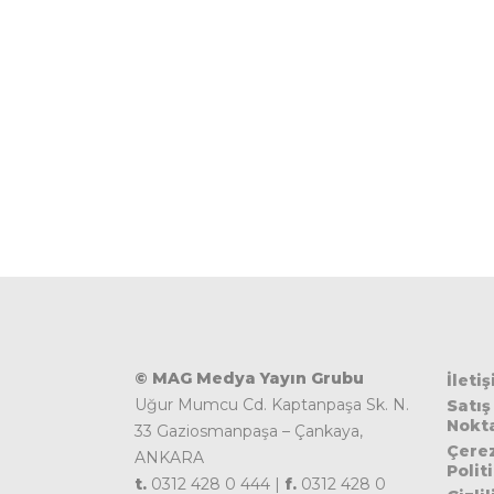
© MAG Medya Yayın Grubu
İleti
Uğur Mumcu Cd. Kaptanpaşa Sk. N.
Satış
Nokta
33 Gaziosmanpaşa – Çankaya,
Çere
ANKARA
Polit
t.
0312 428 0 444 |
f.
0312 428 0