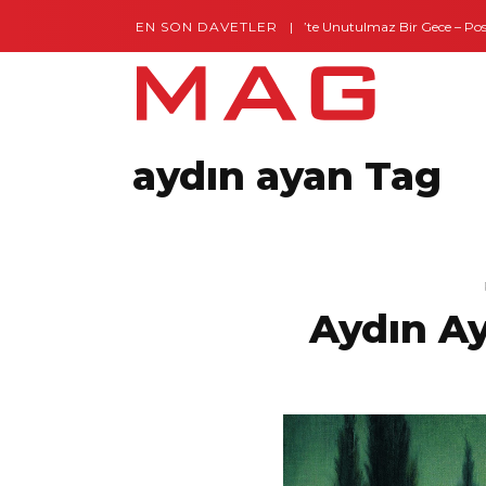
EN SON DAVETLER
Gaziantep’te Unutulmaz Bir Gece – Posh 
aydın ayan Tag
Aydın Ay