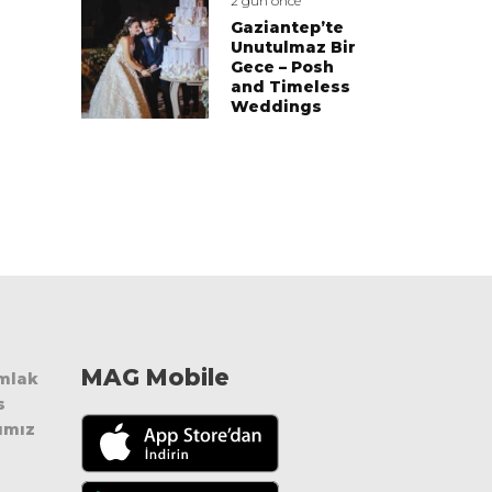
2 gün önce
Gaziantep’te
Unutulmaz Bir
Gece – Posh
and Timeless
Weddings
MAG Mobile
Emlak
s
ımız