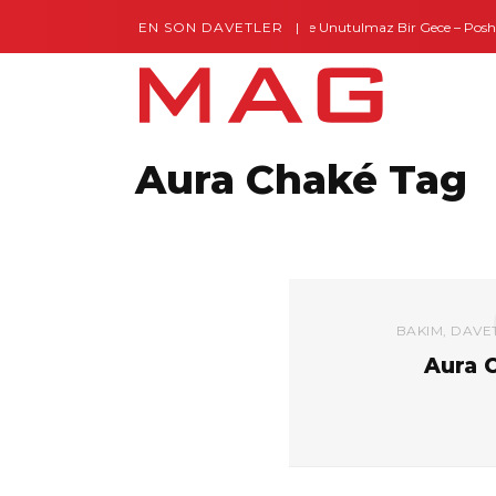
EN SON DAVETLER
Gaziantep’te Unutulmaz Bir Gece – Posh an
Aura Chaké Tag
BAKIM
,
DAVE
Aura 