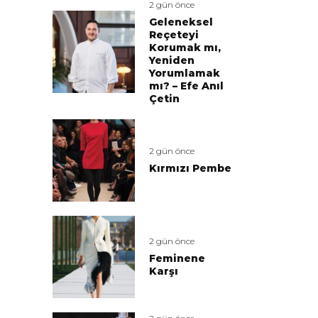
2 gün önce
Geleneksel
Reçeteyi
Korumak mı,
Yeniden
Yorumlamak
mı? – Efe Anıl
Çetin
2 gün önce
Kırmızı Pembe
2 gün önce
Feminene
Karşı