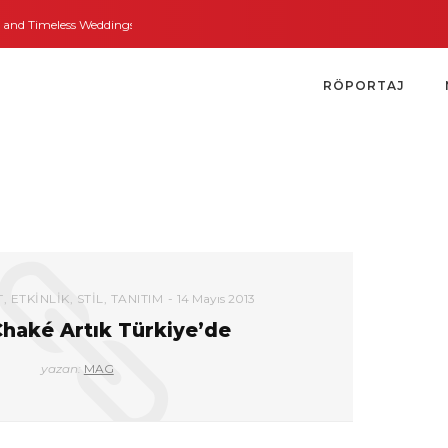
d Timeless Weddings
Bodrum’dan İngiltere’ye Kısa Bir Yolculuk
Bodrum’u
RÖPORTAJ
T
,
ETKINLIK
,
STIL
,
TANITIM
14 Mayıs 2013
Chaké Artık Türkiye’de
yazan:
MAG