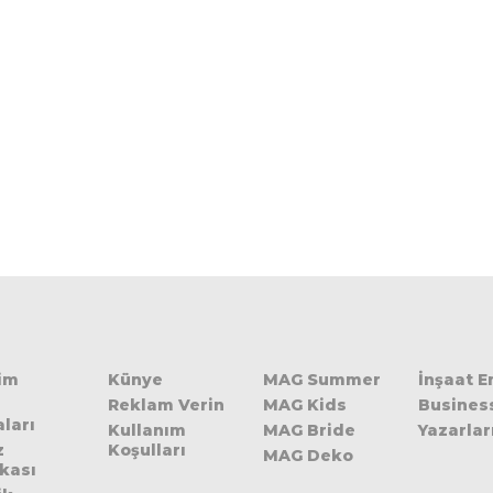
şim
Künye
MAG Summer
İnşaat 
Reklam Verin
MAG Kids
Busines
ları
Kullanım
MAG Bride
Yazarlar
z
Koşulları
MAG Deko
ikası