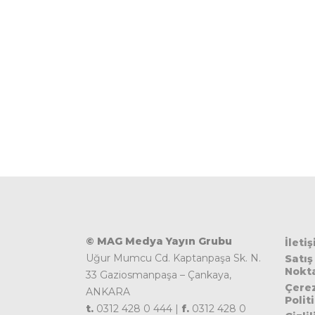
© MAG Medya Yayın Grubu
İleti
Uğur Mumcu Cd. Kaptanpaşa Sk. N.
Satış
Nokta
33 Gaziosmanpaşa – Çankaya,
Çere
ANKARA
Polit
t.
0312 428 0 444 |
f.
0312 428 0