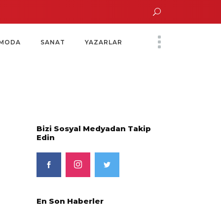
n Altın Saatinde Özel Davet
Yoko Ono Sergisi Özel Bir Davetle Açıldı
Mo
MODA
SANAT
YAZARLAR
Bizi Sosyal Medyadan Takip
Edin
En Son Haberler