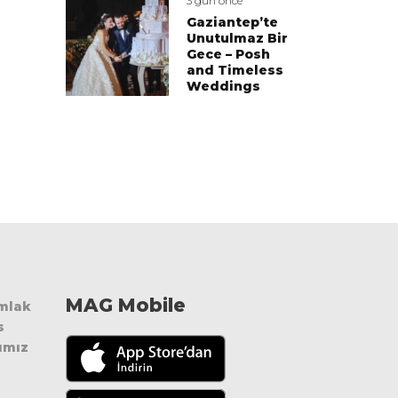
3 gün önce
Gaziantep’te
Unutulmaz Bir
Gece – Posh
and Timeless
Weddings
Andaç Haznedaroğlu, Özge Özder
MAG Mobile
Emlak
s
ımız