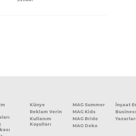
DEVAMI
şim
Künye
MAG Summer
İnşaat 
Reklam Verin
MAG Kids
Busines
ları
Kullanım
MAG Bride
Yazarlar
z
Koşulları
MAG Deko
ikası