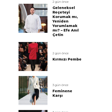
2 gün önce
Geleneksel
Reçeteyi
Korumak mı,
Yeniden
Yorumlamak
mı? – Efe Anıl
Çetin
2 gün önce
Kırmızı Pembe
3 gün önce
Feminene
Karşı