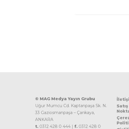
tarcılar
© MAG Medya Yayın Grubu
İleti
Uğur Mumcu Cd. Kaptanpaşa Sk. N.
Satış
Nokta
33 Gaziosmanpaşa – Çankaya,
Çere
ANKARA
Polit
t.
0312 428 0 444 |
f.
0312 428 0