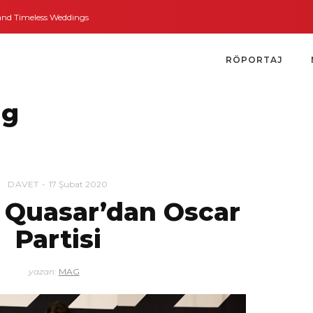
Timeless Weddings
Bodrum’dan İngiltere’ye Kısa Bir Yolculuk
Bodrum’un 
RÖPORTAJ
ag
DAVET
17 Şubat 2020
 Quasar’dan Oscar
Partisi
yazan:
MAG