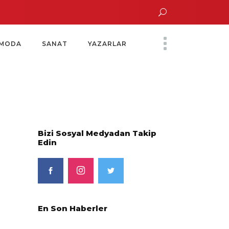
Altın Saatinde Özel Davet
Yoko Ono Sergisi Özel Bir Davetle Açıldı
Monte
MODA
SANAT
YAZARLAR
Bizi Sosyal Medyadan Takip
Edin
En Son Haberler