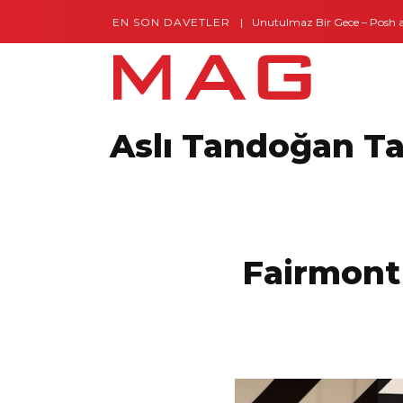
EN SON DAVETLER
Gaziantep’te Unutulmaz Bir Gece – Posh and 
Aslı Tandoğan T
Fairmont