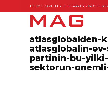
EN SON DAVETLER
Gaziantep’te Unutulmaz Bir Gece – Posh an
atlasglobalden-
atlasglobalin-ev
partinin-bu-yilki
sektorun-onemli-