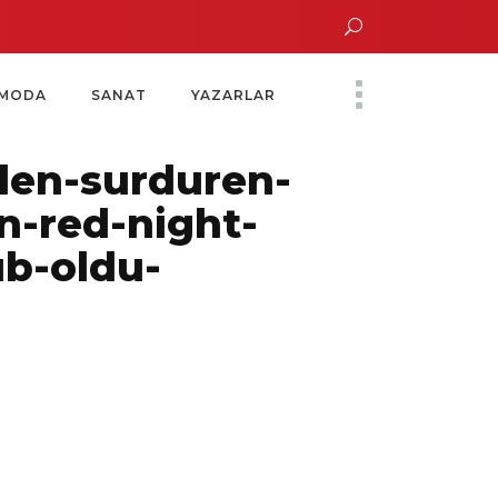
 Altın Saatinde Özel Davet
Yoko Ono Sergisi Özel Bir Davetle Açıldı
Mon
MODA
SANAT
YAZARLAR
den-surduren-
n-red-night-
ub-oldu-