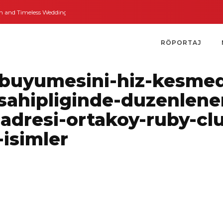
d Timeless Weddings
Bodrum’dan İngiltere’ye Kısa Bir Yolculuk
Bodrum’un
RÖPORTAJ
kbuyumesini-hiz-kesme
-sahipliginde-duzenlene
-adresi-ortakoy-ruby-cl
isimler