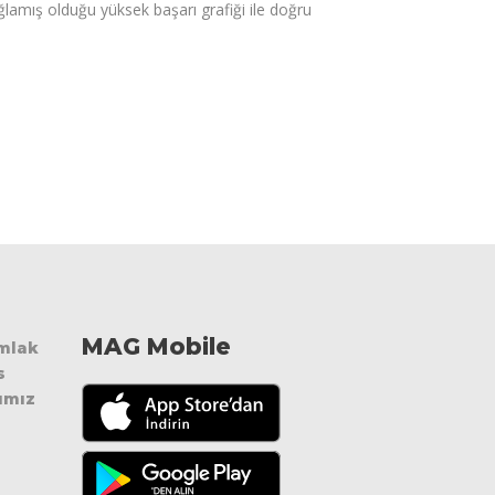
sağlamış olduğu yüksek başarı grafiği ile doğru
MAG Mobile
Emlak
s
ımız