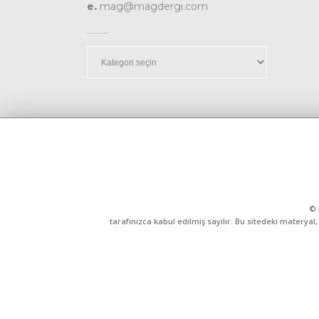
e.
mag@magdergi.com
Kategoriler
© 
tarafınızca kabul edilmiş sayılır. Bu sitedeki matery