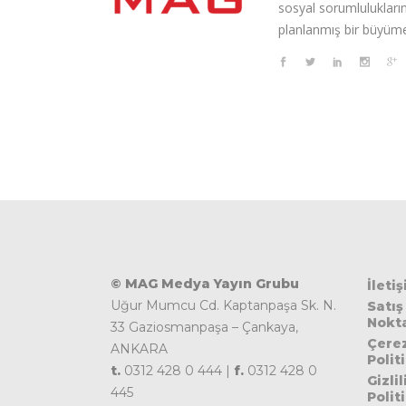
sosyal sorumluluklarını
planlanmış bir büyüme
© MAG Medya Yayın Grubu
İleti
Uğur Mumcu Cd. Kaptanpaşa Sk. N.
Satış
Nokta
33 Gaziosmanpaşa – Çankaya,
Çere
ANKARA
Polit
t.
0312 428 0 444 |
f.
0312 428 0
Gizlil
445
Polit