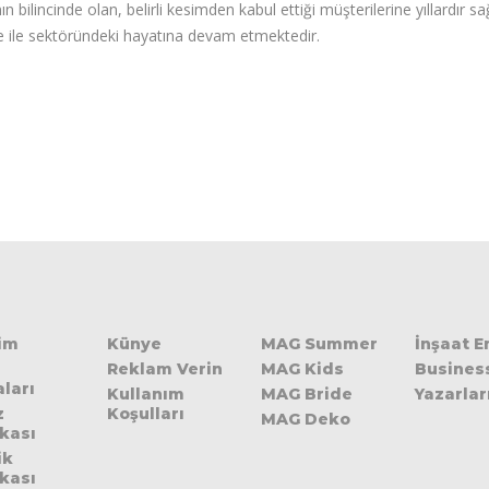
n bilincinde olan, belirli kesimden kabul ettiği müşterilerine yıllardır 
 ile sektöründeki hayatına devam etmektedir.
şim
Künye
MAG Summer
İnşaat 
Reklam Verin
MAG Kids
Busines
ları
Kullanım
MAG Bride
Yazarlar
z
Koşulları
MAG Deko
ikası
ik
ikası